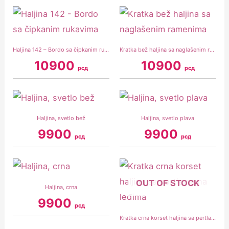
Haljina 142 – Bordo sa čipkanim rukavima
Kratka bež haljina sa naglašenim ramenima
10900
10900
рсд
рсд
Haljina, svetlo bež
Haljina, svetlo plava
9900
9900
рсд
рсд
OUT OF STOCK
Haljina, crna
9900
рсд
Kratka crna korset haljina sa pertlama na leđima