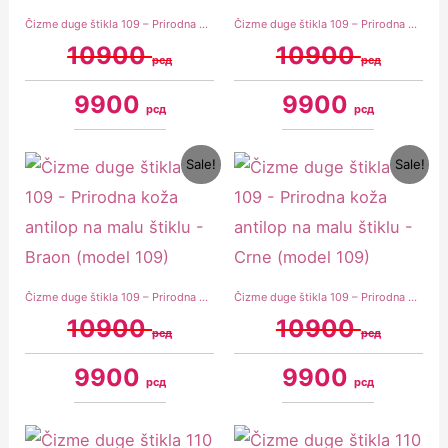
Čizme duge štikla 109 – Prirodna koža antilop na malu štiklu – Bež (model 109)
Čizme duge štikla 109 – Prirodna koža antilop na malu štiklu – Kamel (model 109)
10900
10900
рсд
рсд
9900
9900
рсд
рсд
Original
Current
Original
Current
Sale!
Sale!
price
price
price
price
was:
is:
was:
is:
10900 рсд.
9900 рсд.
10900 рсд.
9900 рсд.
Čizme duge štikla 109 – Prirodna koža antilop na malu štiklu – Braon (model 109)
Čizme duge štikla 109 – Prirodna koža antilop na malu štiklu – Crne (model 109)
10900
10900
рсд
рсд
9900
9900
рсд
рсд