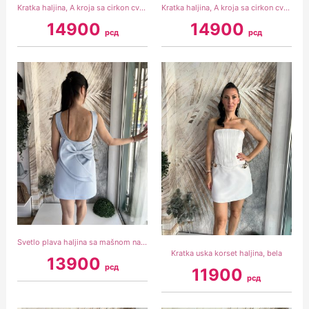
Kratka haljina, A kroja sa cirkon cvetovima, žuta
Kratka haljina, A kroja sa cirkon cvetovima, bela
14900
14900
рсд
рсд
Svetlo plava haljina sa mašnom na leđima
Kratka uska korset haljina, bela
13900
рсд
11900
рсд