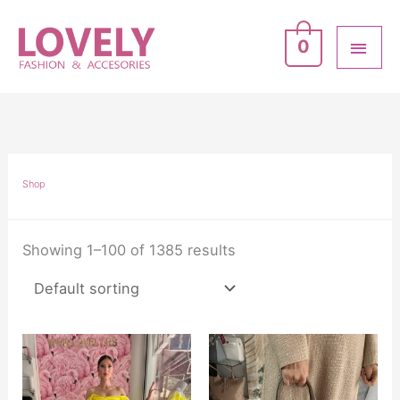
Skip
MAI
to
0
ME
content
Shop
Showing 1–100 of 1385 results