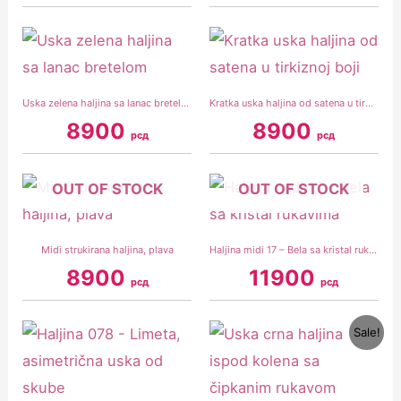
Uska zelena haljina sa lanac bretelom
Kratka uska haljina od satena u tirkiznoj boji
8900
8900
рсд
рсд
OUT OF STOCK
OUT OF STOCK
Midi strukirana haljina, plava
Haljina midi 17 – Bela sa kristal rukavima
8900
11900
рсд
рсд
Original
Current
Sale!
price
price
was:
is:
7900 рсд.
5900 рсд.