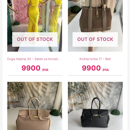
OUT OF STOCK
OUT OF STOCK
Duga Haljina 30 – Saten sa korsetom žuta
Kožna torba 17 – Bež
9900
9900
рсд
рсд