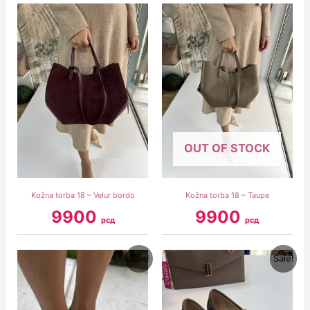
OUT OF STOCK
Kožna torba 18 – Velur bordo
Kožna torba 18 – Taupe
9900
9900
рсд
рсд
Original
Current
Original
Current
Sale!
Sale!
price
price
price
price
was:
is:
was:
is:
7900 рсд.
3900 рсд.
6900 рсд.
3900 рсд.