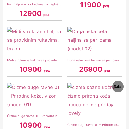
11900
Bež haljina ispod kolena sa naglašenim ramenima
рсд
12900
рсд
Midi strukirana haljina sa providnim rukavima, braon
Duga uska bela haljina sa perlicama (model 02)
10900
26900
рсд
рсд
Original
Current
Sale!
price
price
was:
is:
10900 рсд.
6900 рсд.
Čizme duge ravne 01 – Prirodna koža, vizon (model 01)
10900
Čizme duge ravne 01 – Prirodna koža – Maslinaste (36)
рсд