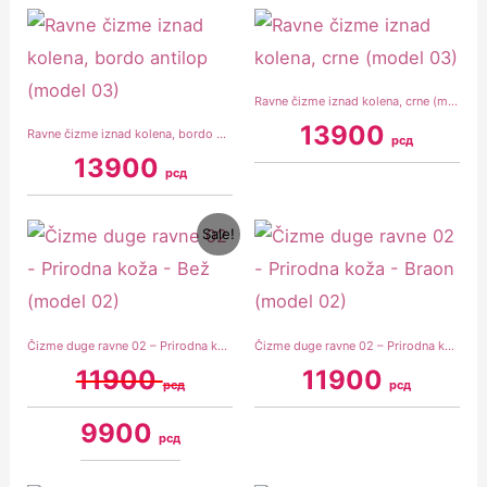
Ravne čizme iznad kolena, crne (model 03)
13900
Ravne čizme iznad kolena, bordo antilop (model 03)
рсд
13900
рсд
Original
Current
Sale!
price
price
was:
is:
11900 рсд.
9900 рсд.
Čizme duge ravne 02 – Prirodna koža – Bež (model 02)
Čizme duge ravne 02 – Prirodna koža – Braon (model 02)
11900
11900
рсд
рсд
9900
рсд