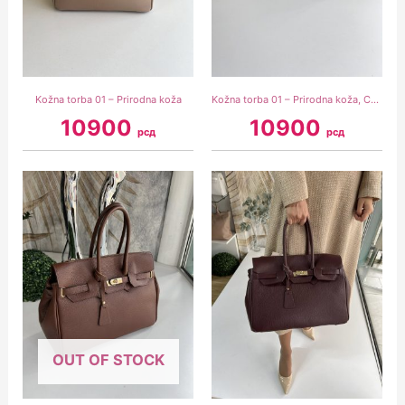
Kožna torba 01 – Prirodna koža
Kožna torba 01 – Prirodna koža, Crna
10900
10900
рсд
рсд
OUT OF STOCK