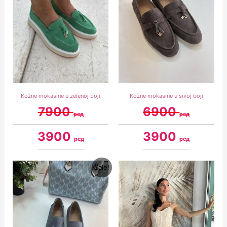
Kožne mokasine u zelenoj boji
Kožne mokasine u sivoj boji
7900
6900
рсд
рсд
3900
3900
рсд
рсд
Original
Current
Sale!
price
price
was:
is:
6900 рсд.
3900 рсд.