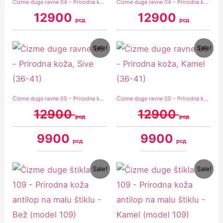
Čizme duge ravne 04 – Prirodna koža, iznad kolena – Desert (model 04)
Čizme duge ravne 04 – Prirodna koža, iznad kolena – Tamno Braon (model 04)
12900
12900
рсд
рсд
Original
Current
Original
Current
Sale!
Sale!
price
price
price
price
was:
is:
was:
is:
12900 рсд.
9900 рсд.
12900 рсд.
9900 рсд.
Čizme duge ravne 05 – Prirodna koža, Sive (36-41)
Čizme duge ravne 05 – Prirodna koža, Kamel (36-41)
12900
12900
рсд
рсд
9900
9900
рсд
рсд
Original
Current
Original
Current
Sale!
Sale!
price
price
price
price
was:
is:
was:
is:
10900 рсд.
9900 рсд.
10900 рсд.
9900 рсд.