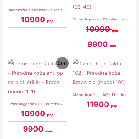
Braon kožne čizme iznad kolena na deblju štiklu (model 112)
10900
Čizme duge štikla 111 – Prirodna koža antilop na blok štiklu – Kamel (36-40)
рсд
10900
рсд
9900
рсд
Original
Current
Sale!
price
price
was:
is:
10900 рсд.
9900 рсд.
Čizme duge štikla 102 – Prirodna koža – Braon zip (model 102)
11900
Čizme duge štikla 111 – Prirodna koža antilop na blok štiklu – Braon (model 111)
рсд
10900
рсд
9900
рсд