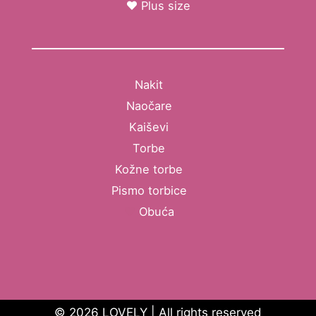
Plus size
Nakit
Naočare
Kaiševi
Torbe
Kožne torbe
Pismo torbice
Obuća
© 2026 LOVELY | All rights reserved