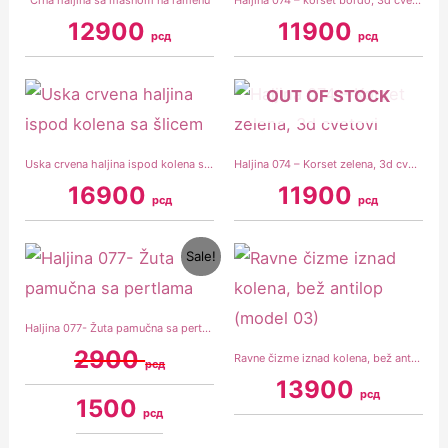
Crna haljina sa mašnom na ramenu
Haljina 074 – korset bordo, 3d cvetovi
12900
11900
рсд
рсд
OUT OF STOCK
Uska crvena haljina ispod kolena sa šlicem
Haljina 074 – Korset zelena, 3d cvetovi
16900
11900
рсд
рсд
Original
Current
Sale!
price
price
was:
is:
2900 рсд.
1500 рсд.
Haljina 077- Žuta pamučna sa pertlama
2900
Ravne čizme iznad kolena, bež antilop (model 03)
рсд
13900
рсд
1500
рсд