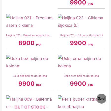
9900
рсд
Haljina 021 – Premium saten ciklama
Haljina 023 – Ciklama šljokica (L)
8900
9900
рсд
рсд
Uska bež haljina do kolena
Uska crna haljina do kolena
9900
9900
рсд
рсд
Original
Current
Sale!
price
price
was:
is:
OUT OF STOCK
11900 рсд.
8900 рсд.