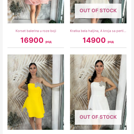
OUT OF STOCK
Korset balerina u roze boji
Kratka bela haljina, A kroja sa pertlanjem na leđima
16900
14900
рсд
рсд
OUT OF STOCK