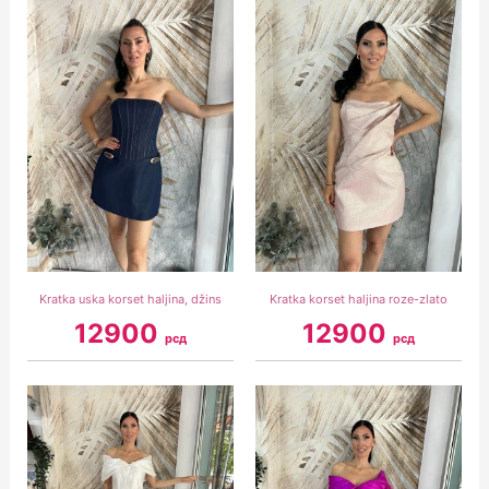
Kratka uska korset haljina, džins
Kratka korset haljina roze-zlato
12900
12900
рсд
рсд