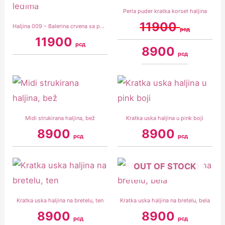
Perla puder kratka korset haljina
11900
Haljina 009 – Balerina crvena sa pertlama na leđima
рсд
11900
рсд
8900
рсд
Midi strukirana haljina, bež
Kratka uska haljina u pink boji
8900
8900
рсд
рсд
OUT OF STOCK
Kratka uska haljina na bretelu, ten
Kratka uska haljina na bretelu, bela
8900
8900
рсд
рсд