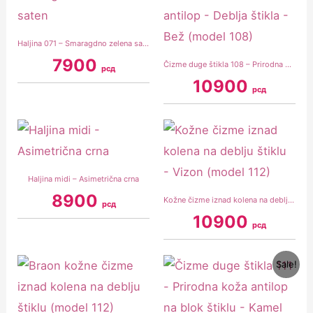
Haljina 071 – Smaragdno zelena saten
7900
Čizme duge štikla 108 – Prirodna koža antilop – Deblja štikla – Bež (model 108)
рсд
10900
рсд
Haljina midi – Asimetrična crna
8900
Kožne čizme iznad kolena na deblju štiklu – Vizon (model 112)
рсд
10900
рсд
Original
Current
Sale!
price
price
was:
is:
10900 рсд.
9900 рсд.