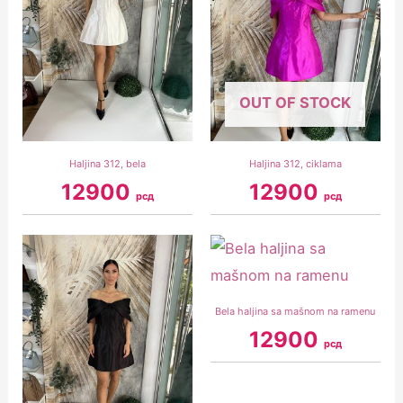
OUT OF STOCK
Haljina 312, bela
Haljina 312, ciklama
12900
12900
рсд
рсд
Bela haljina sa mašnom na ramenu
12900
рсд