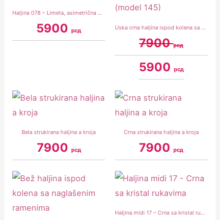
Haljina 078 – Limeta, asimetrična uska od skube
5900
Uska crna haljina ispod kolena sa čipkanim rukavom (model 145)
рсд
7900
рсд
5900
рсд
Bela strukirana haljina a kroja
Crna strukirana haljina a kroja
7900
7900
рсд
рсд
Haljina midi 17 – Crna sa kristal rukavima