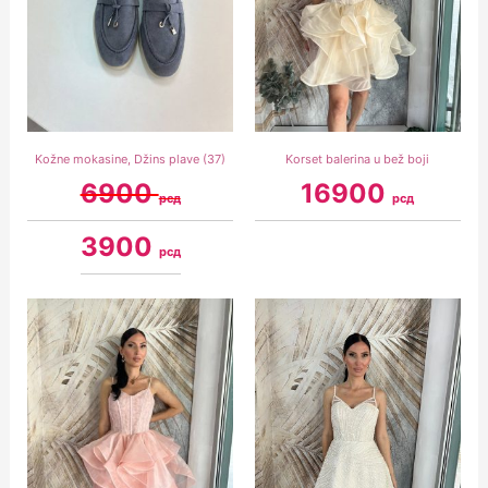
Kožne mokasine, Džins plave (37)
Korset balerina u bež boji
6900
16900
рсд
рсд
3900
рсд