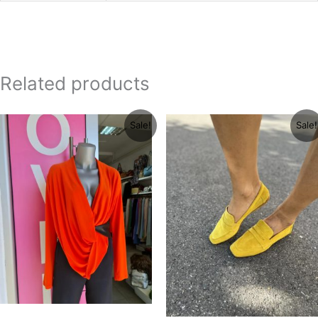
Related products
Original
Current
Original
Current
Sale!
Sale!
price
price
price
price
was:
is:
was:
is:
3200 рсд.
2500 рсд.
5500 рсд.
1900 рсд