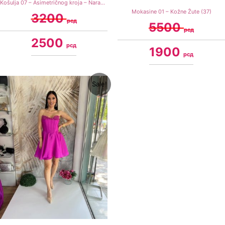
Košulja 07 – Asimetričnog kroja – Narandžasta (S)
Mokasine 01 – Kožne Žute (37)
3200
рсд
5500
рсд
2500
рсд
1900
рсд
Original
Current
Sale!
price
price
was:
is:
11900 рсд.
8900 рсд.