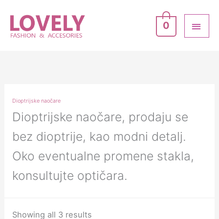
Skip
MAI
to
0
ME
content
Dioptrijske naočare
Dioptrijske naočare, prodaju se
bez dioptrije, kao modni detalj.
Oko eventualne promene stakla,
konsultujte optičara.
Showing all 3 results