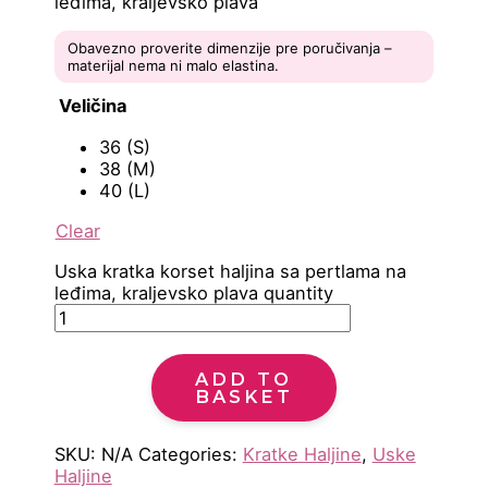
leđima, kraljevsko plava
Obavezno proverite dimenzije pre poručivanja –
materijal nema ni malo elastina.
Veličina
36 (S)
38 (M)
40 (L)
Clear
Uska kratka korset haljina sa pertlama na
leđima, kraljevsko plava quantity
ADD TO
BASKET
SKU:
N/A
Categories:
Kratke Haljine
,
Uske
Haljine