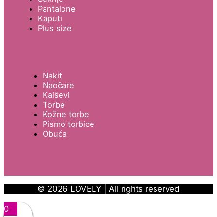
Pantalone
Kaputi
Plus size
Nakit
Naočare
Kaiševi
Torbe
Kožne torbe
Pismo torbice
Obuća
© 2026 LOVELY | All rights reserved
0