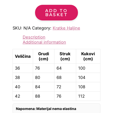
ADD TO
BASKET
SKU:
N/A
Category:
Kratke Haljine
Description
Additional information
Grudi
Struk
Kukovi
Veličina
(cm)
(cm)
(cm)
36
76
64
100
38
80
68
104
40
84
72
108
42
88
76
112
Napomena: Materijal nema elastina