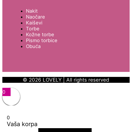
Nakit
Naočare
Kaiševi
Torbe
Kožne torbe
Pismo torbice
Obuća
© 2026 LOVELY | All rights reserved
0
0
Vaša korpa