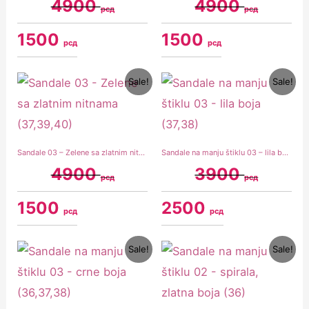
4900
4900
рсд
рсд
1500
1500
рсд
рсд
Original
Current
Original
Current
Sale!
Sale!
price
price
price
price
was:
is:
was:
is:
4900 рсд.
1500 рсд.
3900 рсд.
2500 рсд.
Sandale 03 – Zelene sa zlatnim nitnama (37,39,40)
Sandale na manju štiklu 03 – lila boja (37,38)
4900
3900
рсд
рсд
1500
2500
рсд
рсд
Original
Current
Original
Current
Sale!
Sale!
price
price
price
price
was:
is:
was:
is:
3900 рсд.
2500 рсд.
4900 рсд.
2500 рсд.