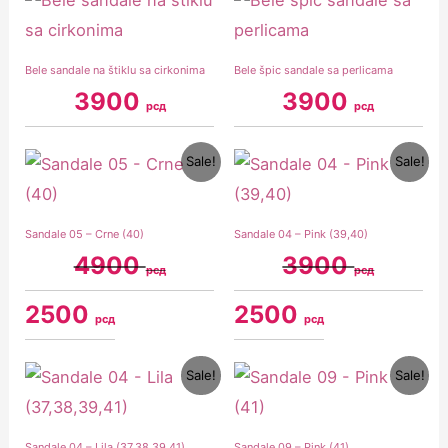
Bele sandale na štiklu sa cirkonima
Bele špic sandale sa perlicama
3900
3900
рсд
рсд
Original
Current
Original
Current
Sale!
Sale!
price
price
price
price
was:
is:
was:
is:
4900 рсд.
2500 рсд.
3900 рсд.
2500 рсд.
Sandale 05 – Crne (40)
Sandale 04 – Pink (39,40)
4900
3900
рсд
рсд
2500
2500
рсд
рсд
Original
Current
Original
Current
Sale!
Sale!
price
price
price
price
was:
is:
was:
is:
3900 рсд.
2500 рсд.
4900 рсд.
2500 рсд.
Sandale 04 – Lila (37,38,39,41)
Sandale 09 – Pink (41)