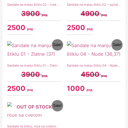
Sandale na manju štiklu 03 – crne boja (36,37,38)
Sandale na manju štiklu 02 – spirala, zlatna boja (36)
3900
4900
рсд
рсд
2500
2500
рсд
рсд
Original
Current
Original
Current
Sale!
Sale!
price
price
price
price
was:
is:
was:
is:
3900 рсд.
2500 рсд.
4500 рсд.
1000 рсд.
Sandale na manju štiklu 01 – Zlatne (37)
Sandale na manju štiklu 04 – Nude (36,37)
3900
4500
рсд
рсд
2500
1000
рсд
рсд
Original
Current
Sale!
OUT OF STOCK
price
price
was:
is:
4900 рсд.
2500 рсд.
Sandale na štiklu, roze sa cvetom