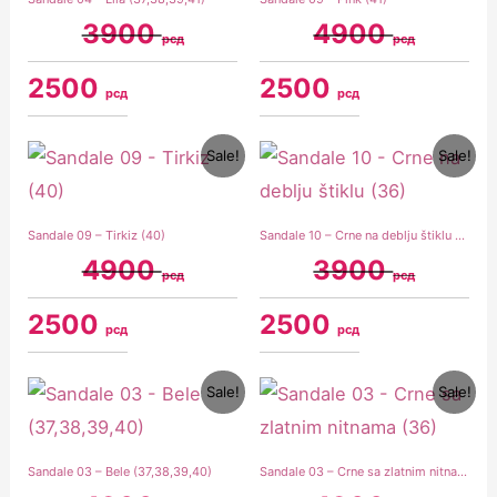
3900
4900
рсд
рсд
2500
2500
рсд
рсд
Original
Current
Original
Current
Sale!
Sale!
price
price
price
price
was:
is:
was:
is:
4900 рсд.
2500 рсд.
3900 рсд.
2500 рсд.
Sandale 09 – Tirkiz (40)
Sandale 10 – Crne na deblju štiklu (36)
4900
3900
рсд
рсд
2500
2500
рсд
рсд
Original
Current
Original
Current
Sale!
Sale!
price
price
price
price
was:
is:
was:
is:
4900 рсд.
1500 рсд.
4900 рсд.
1500 рсд.
Sandale 03 – Bele (37,38,39,40)
Sandale 03 – Crne sa zlatnim nitnama (36)