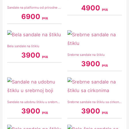
4900
Sandale na platformu od prirodne kože u kamel boji
рсд
6900
рсд
Bela sandale na štiklu
3900
Srebrne sandale na štiklu
рсд
3900
рсд
Sandale na udobnu štiklu u srebrnoj boji
Srebrne sandale na štiklu sa cirkonima
3900
3900
рсд
рсд