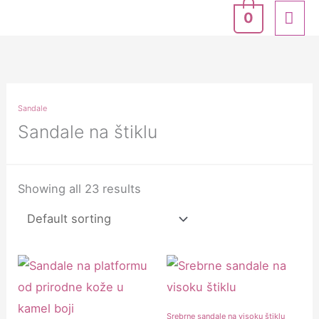
Skip
MA
0
to
ME
content
Sandale
Sandale na štiklu
Showing all 23 results
Srebrne sandale na visoku štiklu