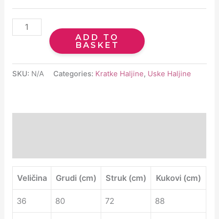
ADD TO
BASKET
SKU:
N/A
Categories:
Kratke Haljine
,
Uske Haljine
Description
Additional information
Veličina
Grudi (cm)
Struk (cm)
Kukovi (cm)
36
80
72
88