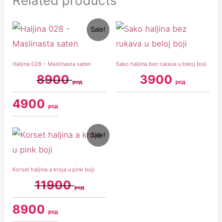
Related products
Original
Current
Sale!
price
price
was:
is:
8900 рсд.
4900 рсд.
Haljina 028 – Maslinasta saten
Sako haljina bez rukava u beloj boji
8900
3900
рсд
рсд
4900
рсд
Original
Current
Sale!
price
price
was:
is:
11900 рсд.
8900 рсд.
Korset haljina a kroja u pink boji
11900
рсд
8900
рсд