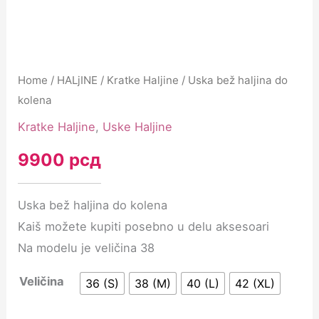
Home
/
HALjINE
/
Kratke Haljine
/ Uska bež haljina do
kolena
Kratke Haljine
,
Uske Haljine
9900
рсд
Uska bež haljina do kolena
Kaiš možete kupiti posebno u delu aksesoari
Na modelu je veličina 38
Veličina
36 (S)
38 (M)
40 (L)
42 (XL)