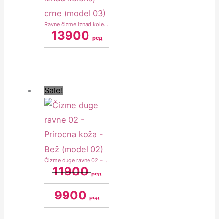
Ravne čizme iznad kolena, crne (model 03)
13900
рсд
Original
Current
price
price
was:
is:
Sale!
11900 рсд.
9900 рсд.
Čizme duge ravne 02 – Prirodna koža – Bež (model 02)
11900
рсд
9900
рсд