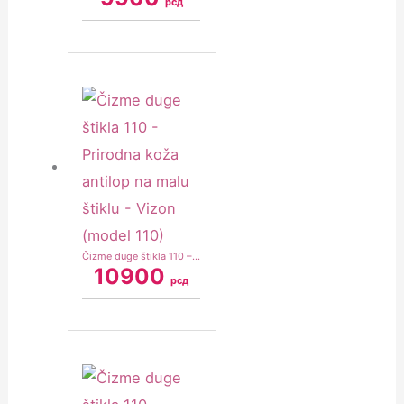
рсд
Čizme duge štikla 110 – Prirodna koža antilop na malu štiklu – Vizon (model 110)
10900
рсд