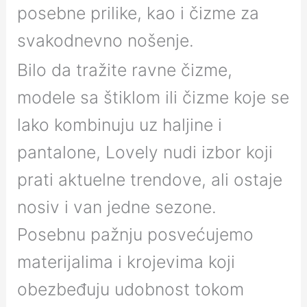
posebne prilike, kao i čizme za
svakodnevno nošenje.
Bilo da tražite ravne čizme,
modele sa štiklom ili čizme koje se
lako kombinuju uz haljine i
pantalone, Lovely nudi izbor koji
prati aktuelne trendove, ali ostaje
nosiv i van jedne sezone.
Posebnu pažnju posvećujemo
materijalima i krojevima koji
obezbeđuju udobnost tokom