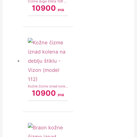
Čizme duge štikla 108 – Prirodna koža antilop – Deblja štikla – Bež (model 108)
10900
рсд
Kožne čizme iznad kolena na deblju štiklu – Vizon (model 112)
10900
рсд