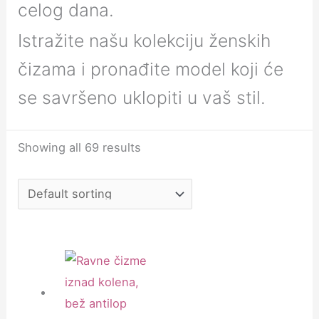
celog dana.
Istražite našu kolekciju ženskih
čizama i pronađite model koji će
se savršeno uklopiti u vaš stil.
Showing all 69 results