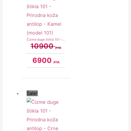
Čizme duge štikla 101 – Prirodna koža antilop – Kamel (model 101)
10900
рсд
6900
рсд
Original
Current
price
price
was:
is:
Sale!
10900 рсд.
8900 рсд.