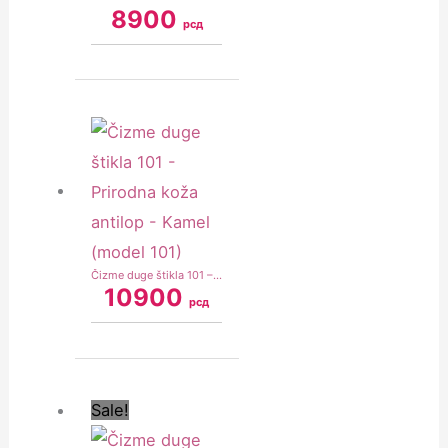
8900
рсд
Čizme duge štikla 101 – Prirodna koža antilop – Kamel (model 101)
10900
рсд
Original
Current
price
price
was:
is:
Sale!
10900 рсд.
6900 рсд.