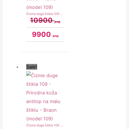
Čizme duge štikla 109 – Prirodna koža antilop na malu štiklu – Kamel (model 109)
10900
рсд
9900
рсд
Original
Current
price
price
was:
is:
Sale!
10900 рсд.
9900 рсд.
Čizme duge štikla 109 – Prirodna koža antilop na malu štiklu – Braon (model 109)