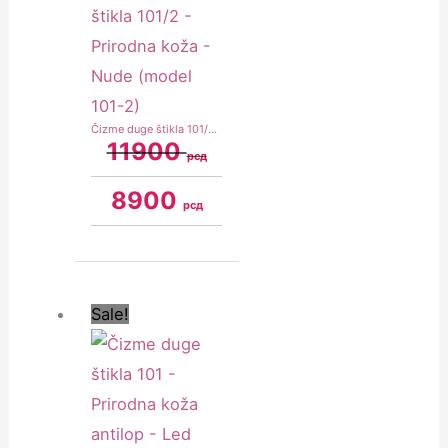
Čizme duge štikla 101/2 – Prirodna koža – Nude (model 101-2)
11900
рсд
8900
рсд
Original
Current
price
price
was:
is:
Sale!
10900 рсд.
8900 рсд.