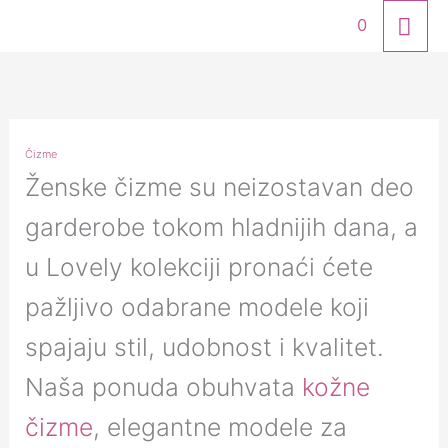
Skip
MA
0
to
ME
content
Čizme
Ženske čizme su neizostavan deo
garderobe tokom hladnijih dana, a
u Lovely kolekciji pronaći ćete
pažljivo odabrane modele koji
spajaju stil, udobnost i kvalitet.
Naša ponuda obuhvata
kožne
čizme
, elegantne modele za