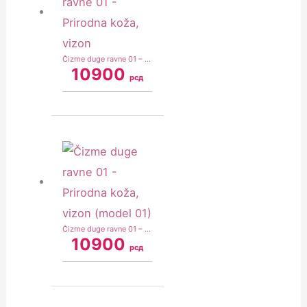
Čizme duge ravne 01 – Prirodna koža, vizon
10900
рсд
Čizme duge ravne 01 – Prirodna koža, vizon (model 01)
10900
рсд
Original
Current