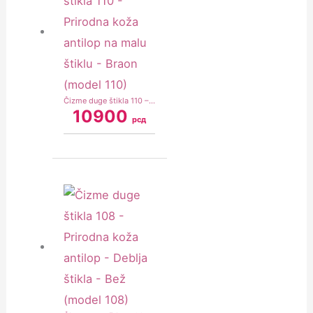
Čizme duge štikla 110 – Prirodna koža antilop na malu štiklu – Braon (model 110)
10900
рсд