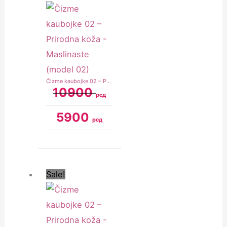
Čizme kaubojke 02 – Prirodna koža – Maslinaste (model 02)
10900
рсд
5900
рсд
Original
Current
price
price
was:
is:
Sale!
10900 рсд.
5900 рсд.