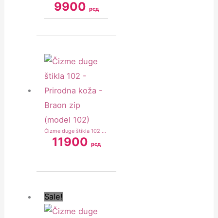
9900
рсд
Čizme duge štikla 102 – Prirodna koža – Braon zip (model 102)
11900
рсд
Original
Current
price
price
was:
is:
Sale!
11900 рсд.
8900 рсд.