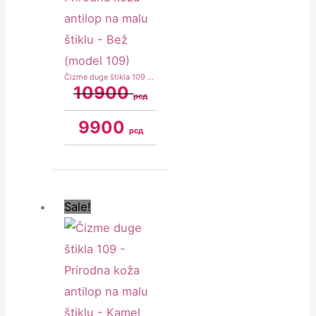
Čizme duge štikla 109 – Prirodna koža antilop na malu štiklu – Bež (model 109)
10900
рсд
9900
рсд
Original
Current
price
price
was:
is:
Sale!
10900 рсд.
9900 рсд.