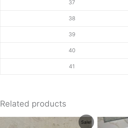
37
38
39
40
41
Related products
Original
Current
Sale!
price
price
was:
is: