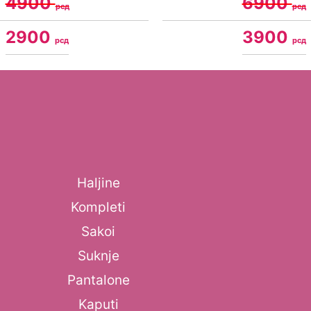
4900
6900
рсд
рсд
2900
3900
рсд
рсд
Haljine
Kompleti
Sakoi
Suknje
Pantalone
Kaputi