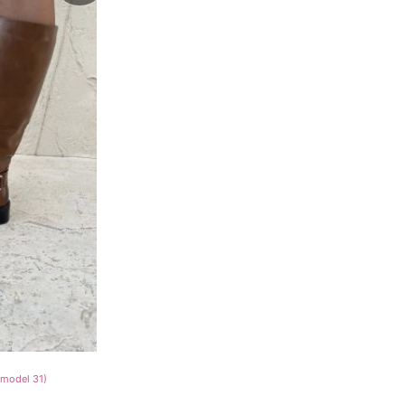
900 рсд.
(model 31)