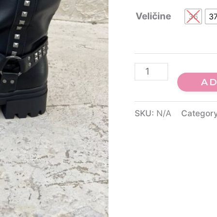
Veličine
36
3
AD
SKU:
N/A
Categor