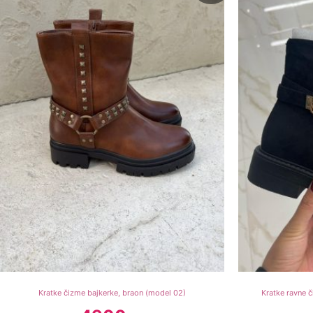
4900 рсд.
1900 рсд.
Kratke čizme bajkerke, braon (model 02)
Kratke ravne č