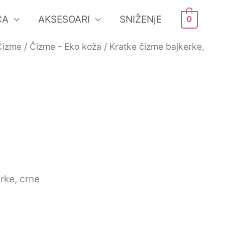
ĆA
AKSESOARI
SNIŽENjE
0
Čizme
/
Čizme - Eko koža
/ Kratke čizme bajkerke,
rent
e
0 рсд.
rke, crne