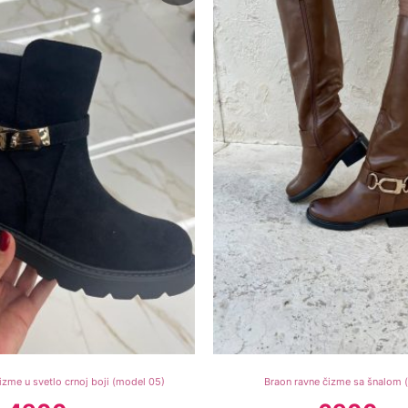
4900 рсд.
2900 рсд.
6900 рсд.
3
izme u svetlo crnoj boji (model 05)
Braon ravne čizme sa šnalom 