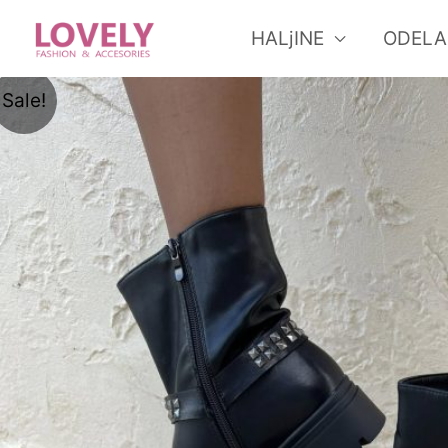
Skip
HALjINE
ODELA
to
content
Sale!