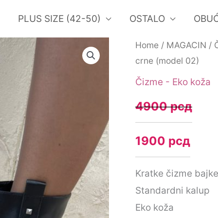
PLUS SIZE (42-50)
OSTALO
OBU
Kratke
Home
/
MAGACIN
/
Original
Cur
crne (model 02)
čizme
price
pric
bajkerke,
Čizme - Eko koža
crne
was:
is:
4900
рсд
(model
4900 рсд.
190
02)
1900
рсд
quantity
Kratke čizme bajke
Standardni kalup
Eko koža