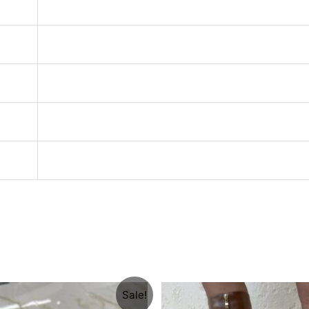
Original
Current
Original
C
Sale!
price
price
price
p
was:
is:
was:
i