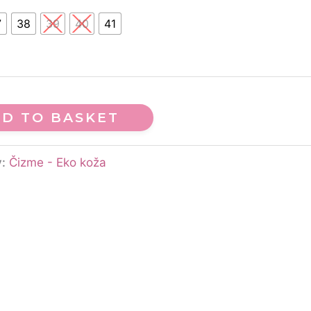
7
38
39
40
41
D TO BASKET
y:
Čizme - Eko koža