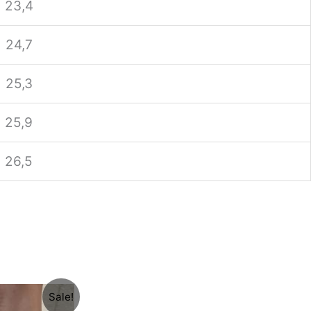
23,4
24,7
25,3
25,9
26,5
urrent
Sale!
rice
s: