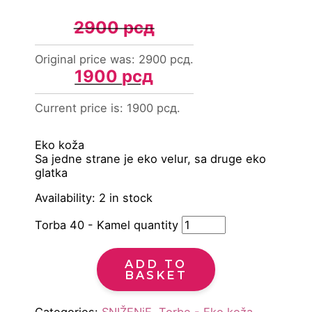
2900
рсд
Original price was: 2900 рсд.
1900
рсд
Current price is: 1900 рсд.
Eko koža
Sa jedne strane je eko velur, sa druge eko
glatka
Availability:
2 in stock
Torba 40 - Kamel quantity
ADD TO
BASKET