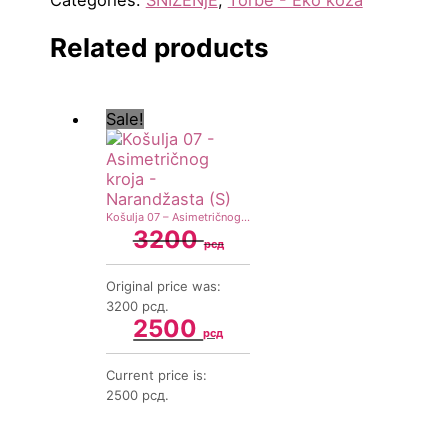
Categories:
SNIŽENjE
,
Torbe - Eko koža
Related products
Sale!
Košulja 07 – Asimetričnog kroja – Narandžasta (S)
3200
рсд
Original price was:
3200 рсд.
2500
рсд
Current price is:
2500 рсд.