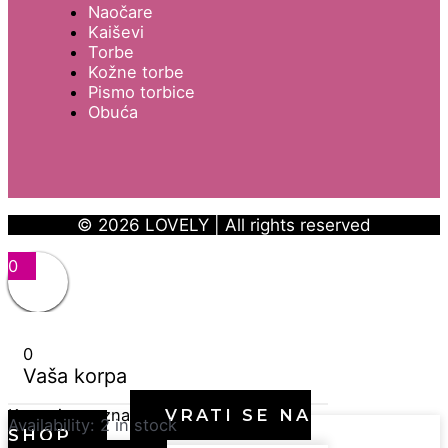
Naočare
Kaiševi
Torbe
Kožne torbe
Pismo torbice
Obuća
© 2026 LOVELY | All rights reserved
0
0
Vaša korpa
Korpa je prazna
VRATI SE NA
Availability:
2 in stock
SHOP