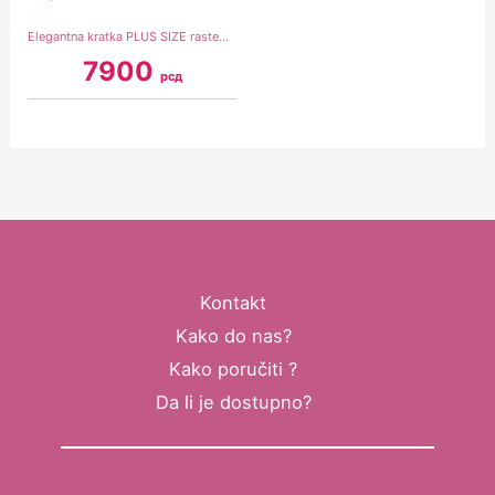
Elegantna kratka PLUS SIZE rastegljiva u struku, srebrna (model 03)
7900
рсд
Kontakt
Kako do nas?
Kako poručiti ?
Da li je dostupno?