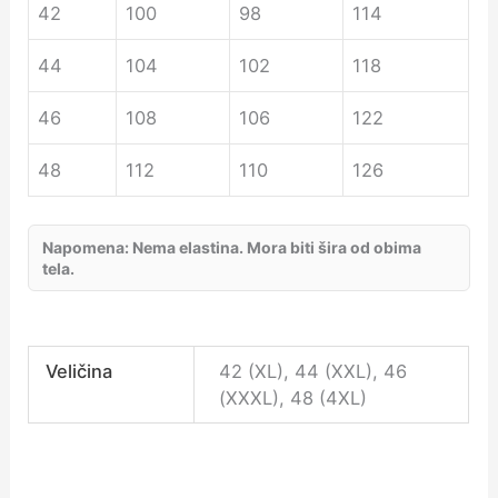
42
100
98
114
44
104
102
118
46
108
106
122
48
112
110
126
Napomena: Nema elastina. Mora biti šira od obima
tela.
Veličina
42 (XL), 44 (XXL), 46
(XXXL), 48 (4XL)