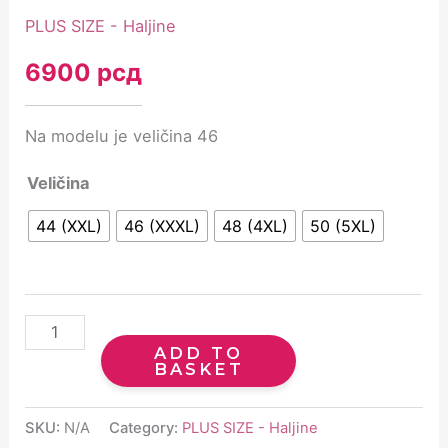
PLUS SIZE - Haljine
6900
рсд
Na modelu je veličina 46
Veličina
44 (XXL)
46 (XXXL)
48 (4XL)
50 (5XL)
ADD TO
BASKET
SKU:
N/A
Category:
PLUS SIZE - Haljine