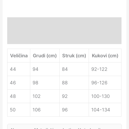
Description
Additional information
Veličina
Grudi (cm)
Struk (cm)
Kukovi (cm)
44
94
84
92-122
46
98
88
96-126
48
102
92
100-130
50
106
96
104-134