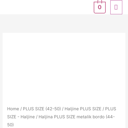
Skip
MA
0
to
ME
content
Haljina
PLUS
SIZE
metalik
bordo
(44-
50)
quantity
Home
/
PLUS SIZE (42-50)
/
Haljine PLUS SIZE
/
PLUS
SIZE - Haljine
/ Haljina PLUS SIZE metalik bordo (44-
50)