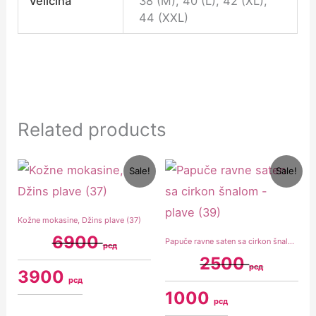
Veličina
38 (M), 40 (L), 42 (XL),
44 (XXL)
Related products
Original
Current
Original
Current
Sale!
Sale!
price
price
price
price
was:
is:
was:
is:
6900 рсд.
3900 рсд.
2500 рсд.
1000 рсд.
Kožne mokasine, Džins plave (37)
6900
Papuče ravne saten sa cirkon šnalom – plave (39)
рсд
2500
рсд
3900
рсд
1000
рсд