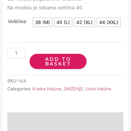
Na modelu je slikama veličina 40
Veličina
38 (M)
40 (L)
42 (XL)
44 (XXL)
ADD TO
BASKET
SKU:
N/A
Categories:
Kratke Haljine
,
SNIŽENjE
,
Uske Haljine
Description