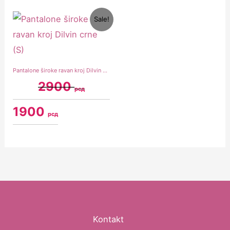
Original
Current
Sale!
price
price
was:
is:
2900 рсд.
1900 рсд.
Pantalone široke ravan kroj Dilvin crne (S)
2900
рсд
1900
рсд
Kontakt