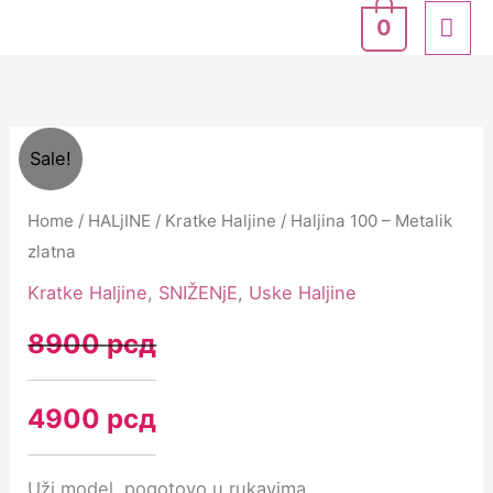
Skip
MA
0
to
ME
content
Haljina
Original
Current
Sale!
100
price
price
-
Home
/
HALjINE
/
Kratke Haljine
/ Haljina 100 – Metalik
Metalik
zlatna
was:
is:
zlatna
Kratke Haljine
,
SNIŽENjE
,
Uske Haljine
8900 рсд.
4900 рсд.
quantity
8900
рсд
4900
рсд
Uži model, pogotovo u rukavima