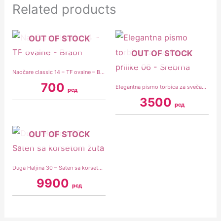
Related products
OUT OF STOCK
OUT OF STOCK
Naočare classic 14 – TF ovalne – Braon
700
Elegantna pismo torbica za svečane prilike 06 – Srebrna
рсд
3500
рсд
OUT OF STOCK
Duga Haljina 30 – Saten sa korsetom žuta
9900
рсд