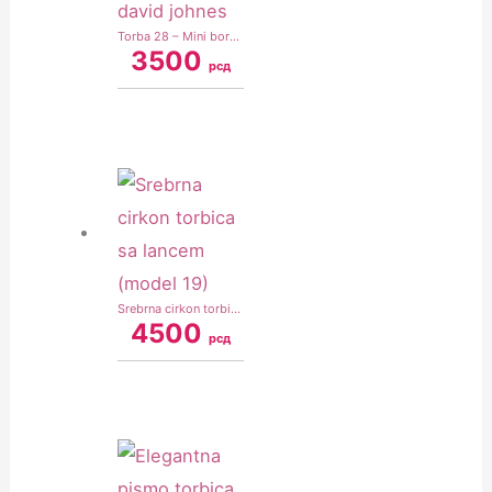
Torba 28 – Mini bordo david johnes
3500
рсд
Srebrna cirkon torbica sa lancem (model 19)
4500
рсд