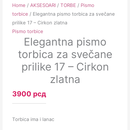
Home
/
AKSESOARI
/
TORBE
/
Pismo
torbice
/ Elegantna pismo torbica za svečane
prilike 17 – Cirkon zlatna
Pismo torbice
Elegantna pismo
torbica za svečane
prilike 17 – Cirkon
zlatna
3900
рсд
Torbica ima i lanac