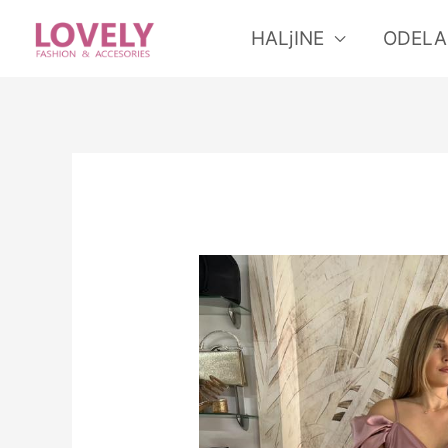
Skip
HALjINE
ODELA
to
content