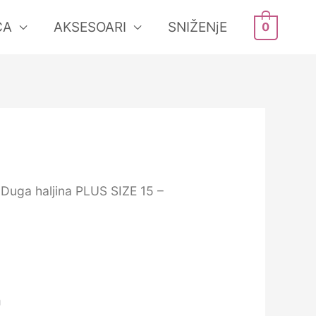
ĆA
AKSESOARI
SNIŽENjE
0
 Duga haljina PLUS SIZE 15 –
a