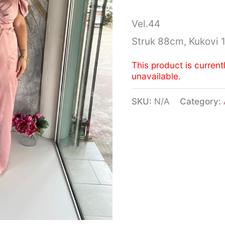
Vel.44
Struk 88cm, Kukovi
This product is current
unavailable.
SKU:
N/A
Category: