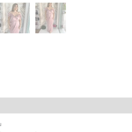
nformation
u