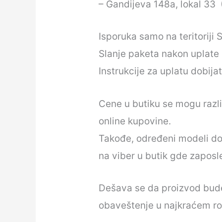
– Gandijeva 148a, lokal 3
Isporuka samo na teritoriji S
Slanje paketa nakon uplate 
Instrukcije za uplatu dobij
Cene u butiku se mogu razli
online kupovine.
Takođe, određeni modeli do
na viber u butik gde zaposle
Dešava se da proizvod bude 
obaveštenje u najkraćem ro