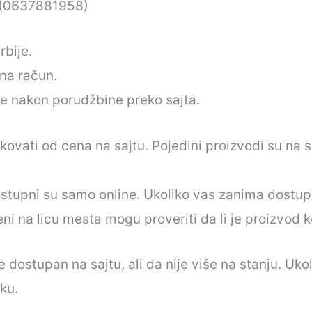
3 (0637881958)
rbije.
na račun.
ate nakon porudžbine preko sajta.
kovati od cena na sajtu. Pojedini proizvodi su na 
stupni su samo online. Ukoliko vas zanima dostupn
ni na licu mesta mogu proveriti da li je proizvod ko
dostupan na sajtu, ali da nije više na stanju. Uko
ku.