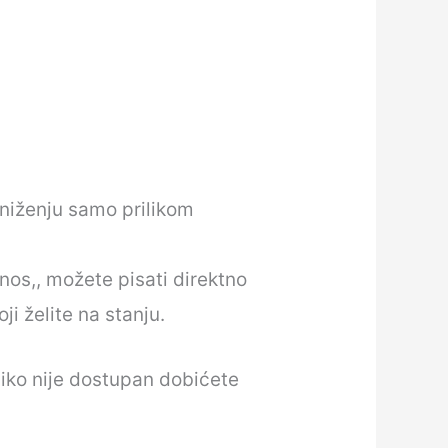
sniženju samo prilikom
os,, možete pisati direktno
ji želite na stanju.
liko nije dostupan dobićete