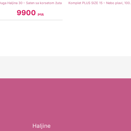
Duga Haljina 30 – Saten sa korsetom žuta
Komplet PLUS SIZE 15 
9900
рсд
Haljine