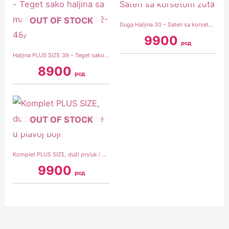
OUT OF STOCK
Duga Haljina 30 – Saten sa korsetom žuta
9900
рсд
Haljina PLUS SIZE 39 – Teget sako haljina sa mašnom na leđima (42-48)
8900
рсд
OUT OF STOCK
Komplet PLUS SIZE, duži prsluk i pantalone u plavoj boji
9900
рсд