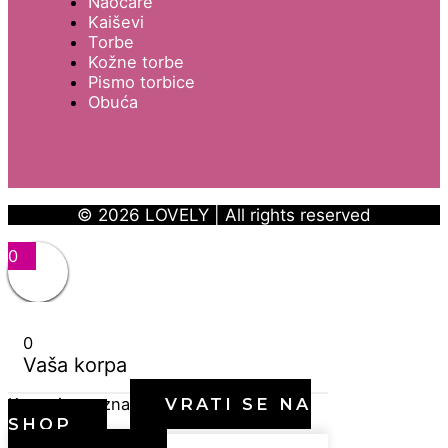
Naočare
Kaiševi
Torbe
Kožne torbe
Pismo torbice
Obuća
© 2026 LOVELY | All rights reserved
0
0
Vaša korpa
Korpa je prazna
VRATI SE NA
SHOP