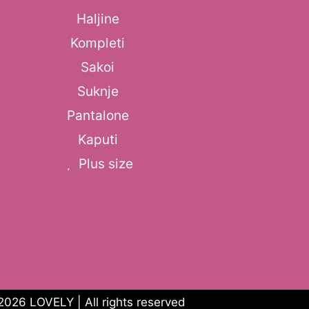
Haljine
Kompleti
Sakoi
Suknje
Pantalone
Kaputi
Plus size
2026 LOVELY | All rights reserved