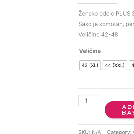
dugmićima
Žensko odelo PLUS 
quantity
Sako je komotan, pan
Veličine 42-48
Veličina
42 (XL)
44 (XXL)
4
AD
BA
SKU:
N/A
Category: