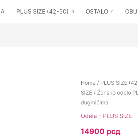
LA
PLUS SIZE (42-50)
OSTALO
OBU
Žensko
Home
/
PLUS SIZE (42
SIZE
/ Žensko odelo PL
odelo
dugmićima
PLUS
SIZE
Odela - PLUS SIZE
sa
14900
рсд
zlatnim