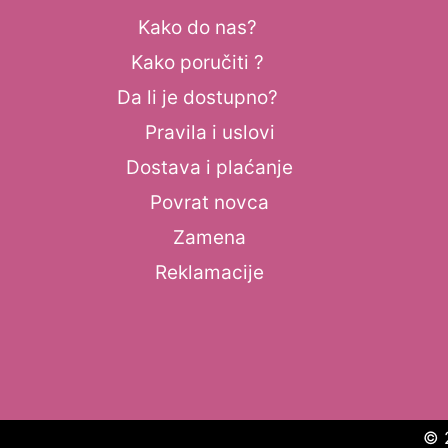
Kako do nas?
Kako poručiti ?
Da li je dostupno?
Pravila i uslovi
Dostava i plaćanje
Povrat novca
Zamena
Reklamacije
© 