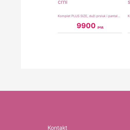
Komplet PLUS SIZE, duži prsluk i pantalone, crni
9900
рсд
Kontakt