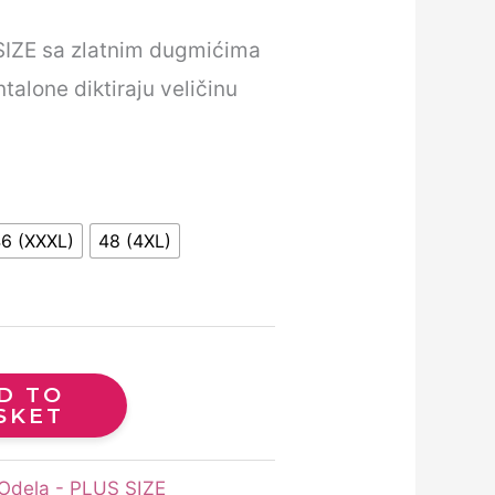
SIZE sa zlatnim dugmićima
talone diktiraju veličinu
6 (XXXL)
48 (4XL)
D TO
SKET
Odela - PLUS SIZE