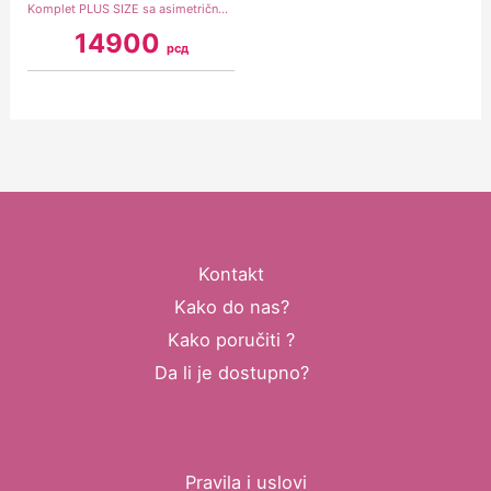
Komplet PLUS SIZE sa asimetričnom bluzom u ciklama boji
14900
рсд
Kontakt
Kako do nas?
Kako poručiti ?
Da li je dostupno?
Pravila i uslovi