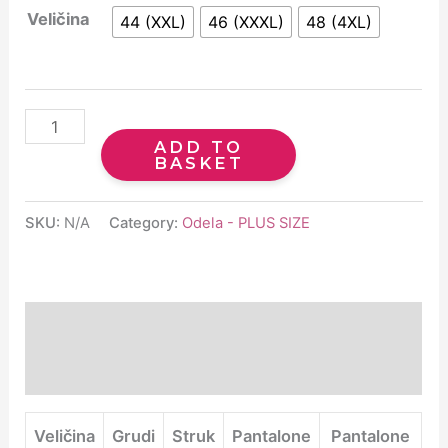
Veličina
44 (XXL)
46 (XXXL)
48 (4XL)
ADD TO
BASKET
SKU:
N/A
Category:
Odela - PLUS SIZE
Description
Additional information
Veličina
Grudi
Struk
Pantalone
Pantalone