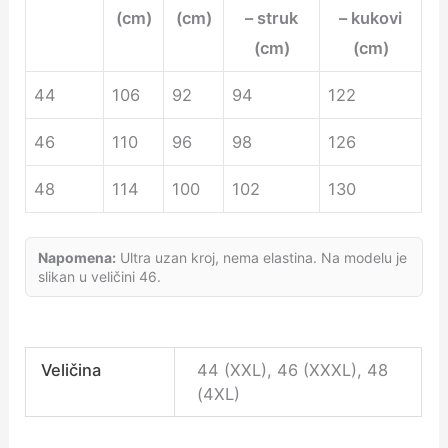
(cm)
(cm)
– struk
– kukovi
(cm)
(cm)
44
106
92
94
122
46
110
96
98
126
48
114
100
102
130
Napomena:
Ultra uzan kroj, nema elastina. Na modelu je
slikan u veličini 46.
Veličina
44 (XXL), 46 (XXXL), 48
(4XL)