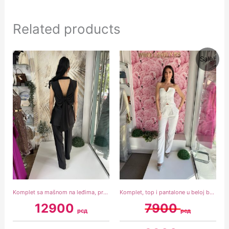
Related products
Original
Current
Sale!
price
price
was:
is:
7900 рсд.
3900 рсд.
Komplet sa mašnom na leđima, prsluk i pantalone, crni
Komplet, top i pantalone u beloj boji
12900
7900
рсд
рсд