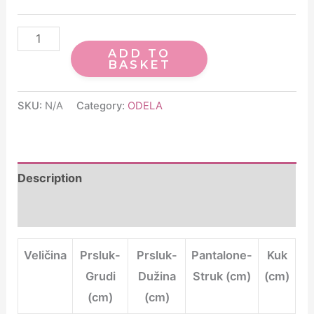
ADD TO
BASKET
SKU:
N/A
Category:
ODELA
Description
Additional information
Veličina
Prsluk-
Prsluk-
Pantalone-
Kuk
Grudi
Dužina
Struk (cm)
(cm)
(cm)
(cm)