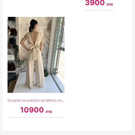
3900
рсд
Komplet sa mašnom na leđima u bež boji
10900
рсд