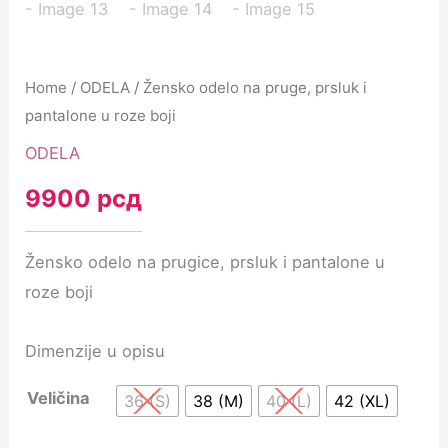
Home
/
ODELA
/ Žensko odelo na pruge, prsluk i
pantalone u roze boji
ODELA
9900
рсд
Žensko odelo na prugice, prsluk i pantalone u
roze boji
Dimenzije u opisu
Veličina
36 (S)
38 (M)
40 (L)
42 (XL)