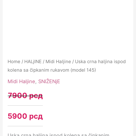
Home
/
HALjINE
/
Midi Haljine
/ Uska crna haljina ispod
kolena sa čipkanim rukavom (model 145)
Midi Haljine
,
SNIŽENjE
7900
рсд
5900
рсд
Uska crna haljina ispod kolena sa čipkanim