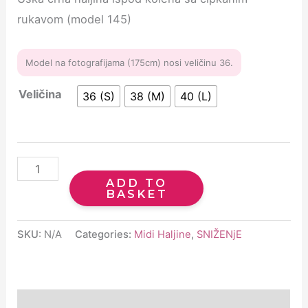
rukavom (model 145)
Model na fotografijama (175cm) nosi veličinu 36.
Veličina
36 (S)
38 (M)
40 (L)
ADD TO
BASKET
SKU:
N/A
Categories:
Midi Haljine
,
SNIŽENjE
Description