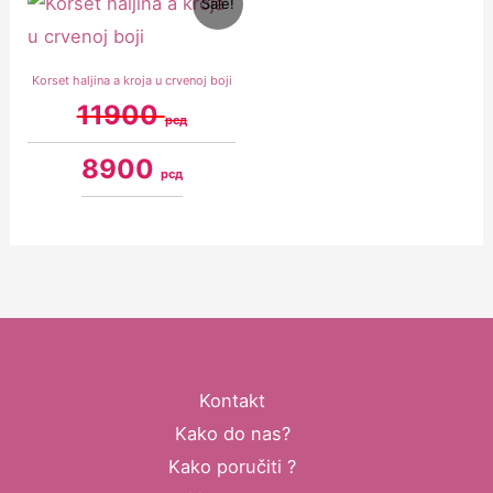
Sale!
price
price
was:
is:
11900 рсд.
8900 рсд.
Korset haljina a kroja u crvenoj boji
11900
рсд
8900
рсд
Kontakt
Kako do nas?
Kako poručiti ?