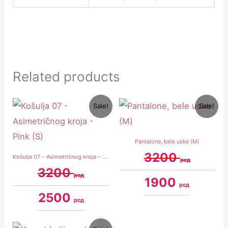
Related products
Original
Current
Original
Current
Sale!
Sale!
price
price
price
price
was:
is:
was:
is:
3200 рсд.
2500 рсд.
3200 рсд.
1900 рсд.
Pantalone, bele uske (M)
3200
Košulja 07 – Asimetričnog kroja – Pink (S)
рсд
3200
рсд
1900
рсд
2500
рсд
Original
Current