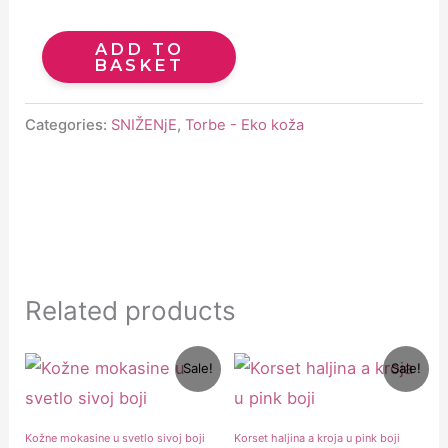
ADD TO
BASKET
Categories:
SNIŽENjE
,
Torbe - Eko koža
Related products
Original
Current
Original
Current
Sale!
Sale!
price
price
price
price
was:
is:
was:
is:
5500 рсд.
1900 рсд.
11900 рсд.
8900 рсд.
Kožne mokasine u svetlo sivoj boji
Korset haljina a kroja u pink boji