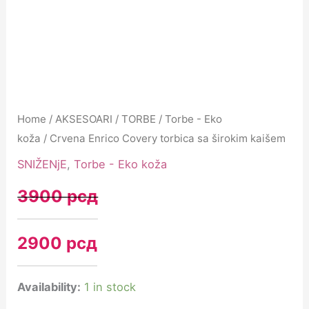
Home
/
AKSESOARI
/
TORBE
/
Torbe - Eko
koža
/ Crvena Enrico Covery torbica sa širokim kaišem
SNIŽENjE
,
Torbe - Eko koža
3900
рсд
2900
рсд
Availability:
1 in stock