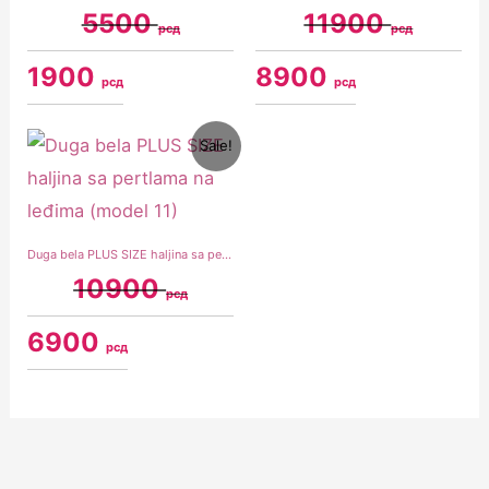
5500
11900
рсд
рсд
1900
8900
рсд
рсд
Original
Current
Sale!
price
price
was:
is:
10900 рсд.
6900 рсд.
Duga bela PLUS SIZE haljina sa pertlama na leđima (model 11)
10900
рсд
6900
рсд