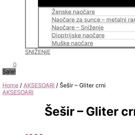
Ženske naočare
Naočare za sunce – metalni r
Naočare – Sniženje
Dioptrijske naočare
Muške naočare
SNIŽENjE
0
Sale!
Home
/
AKSESOARI
/ Šešir – Gliter crni
AKSESOARI
Šešir – Gliter cr