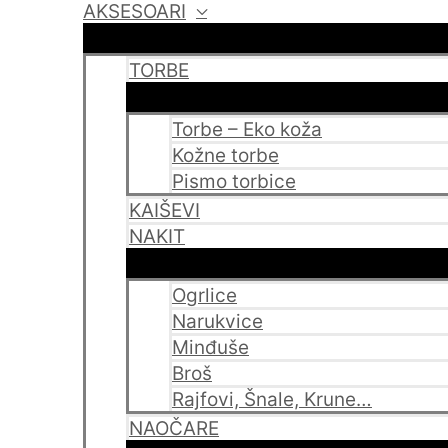
AKSESOARI
TORBE
Torbe – Eko koža
Kožne torbe
Pismo torbice
KAIŠEVI
NAKIT
Ogrlice
Narukvice
Minđuše
Broš
Rajfovi, Šnale, Krune…
NAOČARE