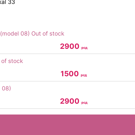
kal 33
Out of stock
2900
рсд
 of stock
1500
рсд
2900
рсд