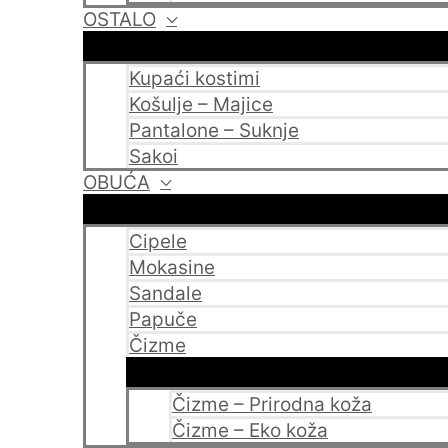
OSTALO
Kupaći kostimi
Košulje – Majice
Pantalone – Suknje
Sakoi
OBUĆA
Cipele
Mokasine
Sandale
Papuče
Čizme
Čizme – Prirodna koža
Čizme – Eko koža