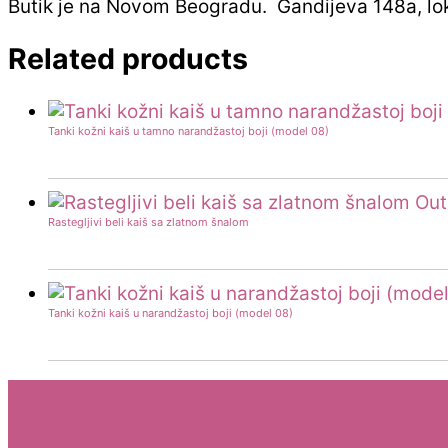
Butik je na Novom Beogradu. Gandijeva 148a, lo
Related products
Tanki kožni kaiš u tamno narandžastoj boji (model 08)
Out
Rastegljivi beli kaiš sa zlatnom šnalom
Tanki kožni kaiš u narandžastoj boji (model 08)