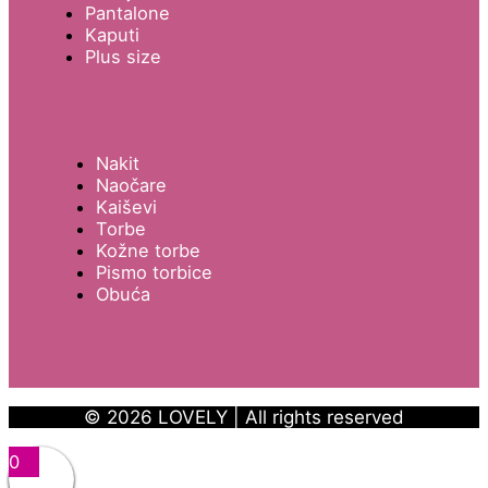
Pantalone
Kaputi
Plus size
Nakit
Naočare
Kaiševi
Torbe
Kožne torbe
Pismo torbice
Obuća
© 2026 LOVELY | All rights reserved
0