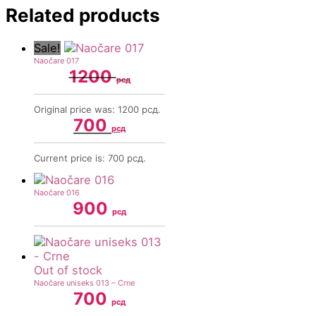
Related products
Sale!
Naočare 017
1200
рсд
Original price was: 1200 рсд.
700
рсд
Current price is: 700 рсд.
Naočare 016
900
рсд
Out of stock
Naočare uniseks 013 – Crne
700
рсд