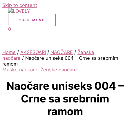
Skip to content
MAIN MENU
0
Home
/
AKSESOARI
/
NAOČARE
/
Ženske
naočare
/ Naočare uniseks 004 – Crne sa srebrnim
ramom
Muške naočare
,
Ženske naočare
Naočare uniseks 004 –
Crne sa srebrnim
ramom