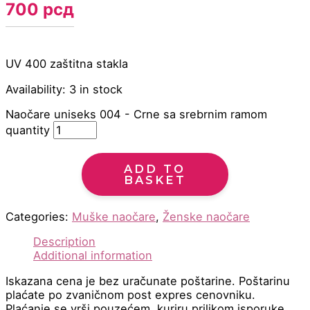
700
рсд
UV 400 zaštitna stakla
Availability:
3 in stock
Naočare uniseks 004 - Crne sa srebrnim ramom
quantity
ADD TO
BASKET
Categories:
Muške naočare
,
Ženske naočare
Description
Additional information
Iskazana cena je bez uračunate poštarine. Poštarinu
plaćate po zvaničnom post expres cenovniku.
Plaćanje se vrši pouzećem, kuriru prilikom isporuke.