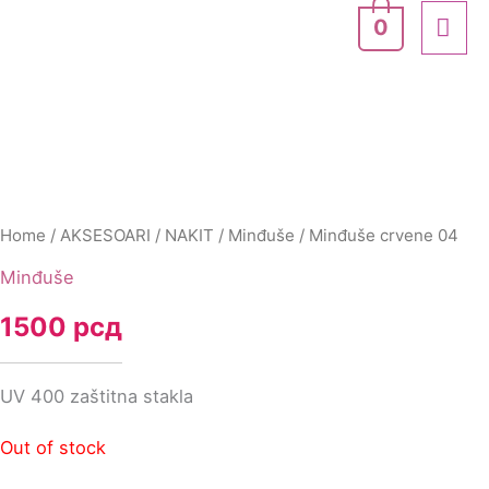
Skip
MA
0
to
ME
content
Home
/
AKSESOARI
/
NAKIT
/
Minđuše
/ Minđuše crvene 04
Minđuše
1500
рсд
UV 400 zaštitna stakla
Out of stock