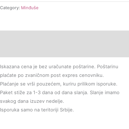
Category:
Minđuše
Description
Additional information
Iskazana cena je bez uračunate poštarine. Poštarinu
plaćate po zvaničnom post expres cenovniku.
Plaćanje se vrši pouzećem, kuriru prilikom isporuke.
Paket stiže za 1-3 dana od dana slanja. Slanje imamo
svakog dana izuzev nedelje.
Isporuka samo na teritoriji Srbije.