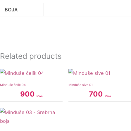
BOJA
Related products
Minđuše čelik 04
Minđuše sive 01
900
700
рсд
рсд