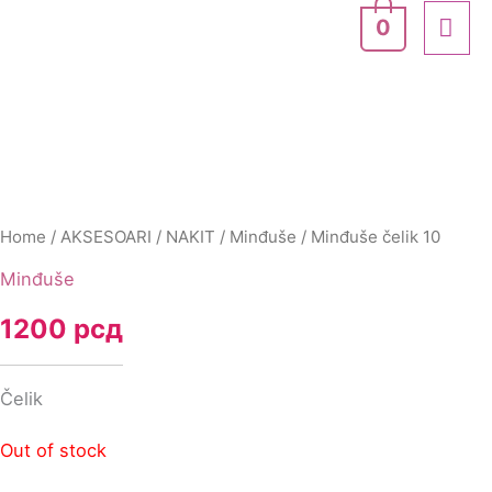
Skip
MA
0
to
ME
content
Home
/
AKSESOARI
/
NAKIT
/
Minđuše
/ Minđuše čelik 10
Minđuše
1200
рсд
Čelik
Out of stock