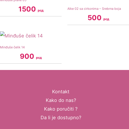
Minđuše plave 05
1500
Alke 02 sa cirkonima – Srebrna boja
рсд
500
рсд
Minđuše čelik 14
900
рсд
Kontakt
Kako do nas?
Kako poručiti ?
Da li je dostupno?