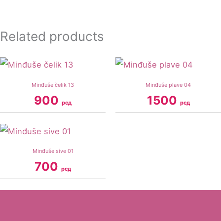
Related products
Minđuše čelik 13
Minđuše plave 04
900
1500
рсд
рсд
Minđuše sive 01
700
рсд