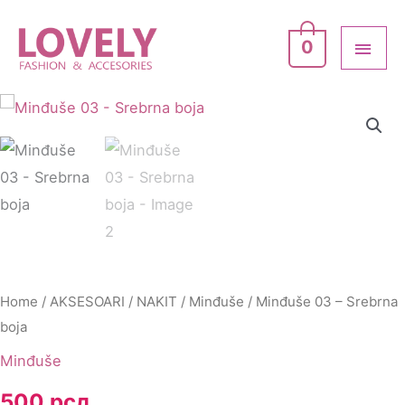
Skip
-
MAI
to
Srebrna
0
ME
content
boja
quantity
Minđuše
03
-
Srebrna
boja
quantity
Home
/
AKSESOARI
/
NAKIT
/
Minđuše
/ Minđuše 03 – Srebrna
boja
Minđuše
500
рсд