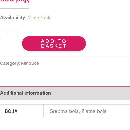
Availability:
2 in stock
ADD TO
BASKET
Category:
Minđuše
Additional information
BOJA
Srebrna boja, Zlatna boja