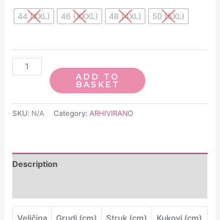
44 (XXL)
46 (XXXL)
48 (4XL)
50 (5XL)
ADD TO
BASKET
SKU:
N/A
Category:
ARHIVIRANO
Description
Additional information
Veličina
Grudi (cm)
Struk (cm)
Kukovi (cm)