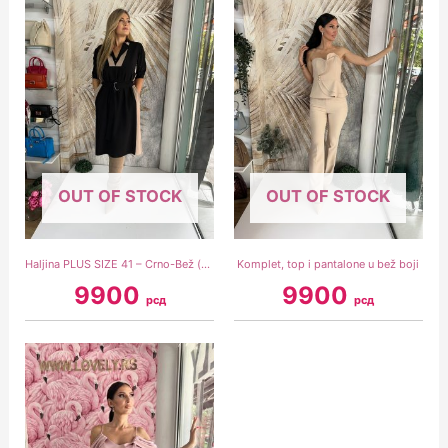
OUT OF STOCK
OUT OF STOCK
Haljina PLUS SIZE 41 – Crno-Bež (model 41)
Komplet, top i pantalone u bež boji
9900
9900
рсд
рсд