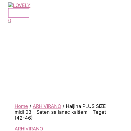
MAIN
Skip
MENU
to
content
0
Home
/
ARHIVIRANO
/ Haljina PLUS SIZE
midi 03 – Saten sa lanac kaišem – Teget
(42-46)
ARHIVIRANO