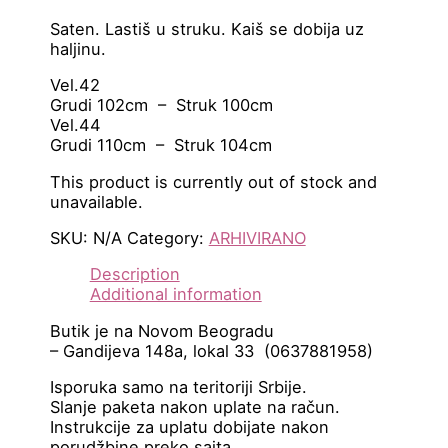
Saten. Lastiš u struku. Kaiš se dobija uz
haljinu.
Vel.42
Grudi 102cm – Struk 100cm
Vel.44
Grudi 110cm – Struk 104cm
This product is currently out of stock and
unavailable.
SKU:
N/A
Category:
ARHIVIRANO
Description
Additional information
Butik je na Novom Beogradu
– Gandijeva 148a, lokal 33 (0637881958)
Isporuka samo na teritoriji Srbije.
Slanje paketa nakon uplate na račun.
Instrukcije za uplatu dobijate nakon
porudžbine preko sajta.