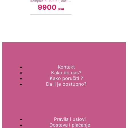
Komplet PLUS SIZE, duži prsluk i pantalone u plavoj boji
9900
рсд
Kontakt
Kako do nas?
Kako poručiti ?
Da li je dostupno?
Pravila i uslovi
Dostava i plaćanje