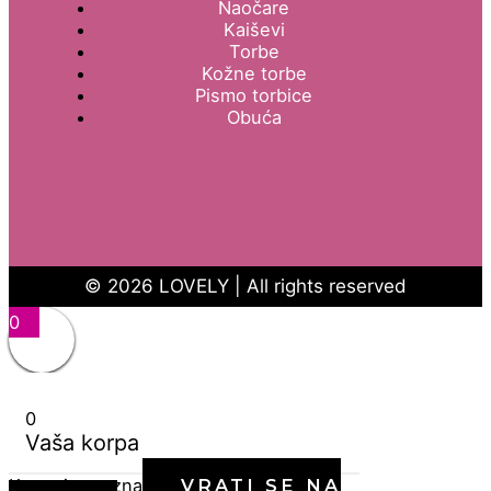
Naočare
Kaiševi
Torbe
Kožne torbe
Pismo torbice
Obuća
© 2026 LOVELY | All rights reserved
0
0
Vaša korpa
Korpa je prazna
VRATI SE NA