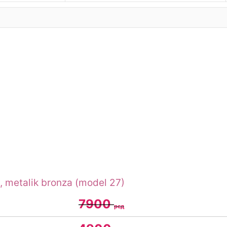
7900
рсд