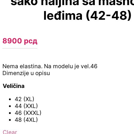
sako haljina sa maš
leđima (42-48)
8900
рсд
Nema elastina. Na modelu je vel.46
Dimenzije u opisu
Veličina
42 (XL)
44 (XXL)
46 (XXXL)
48 (4XL)
Clear