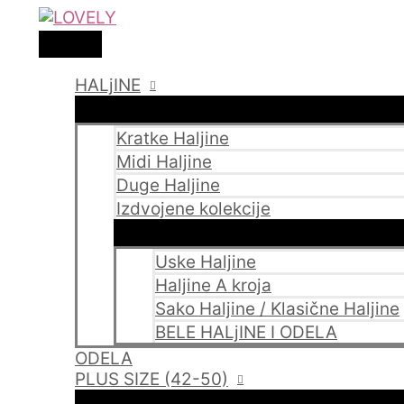
MAIN
Original
Current
Skip
Haljina
MENU
price
price
to
PLUS
was:
is:
7900 рсд.
4900 рсд.
content
SIZE
39
HALjINE
-
Bordo
sako
Kratke Haljine
haljina
Midi Haljine
sa
Duge Haljine
mašnom
Izdvojene kolekcije
na
leđima
(42-
Uske Haljine
48)
Haljine A kroja
quantity
Sako Haljine / Klasične Haljine
BELE HALjINE I ODELA
ODELA
PLUS SIZE (42-50)