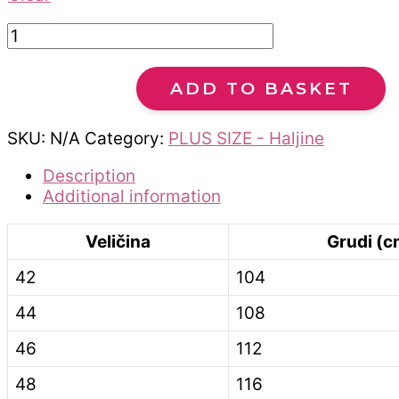
ADD TO BASKET
SKU:
N/A
Category:
PLUS SIZE - Haljine
Description
Additional information
Veličina
Grudi (c
42
104
44
108
46
112
48
116