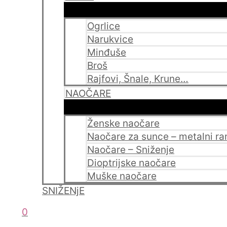
Ogrlice
Narukvice
Minđuše
Broš
Rajfovi, Šnale, Krune…
NAOČARE
Ženske naočare
Naočare za sunce – metalni r
Naočare – Sniženje
Dioptrijske naočare
Muške naočare
SNIŽENjE
0