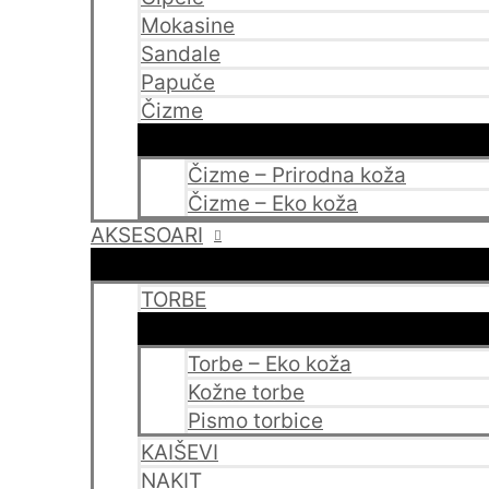
Mokasine
Sandale
Papuče
Čizme
Čizme – Prirodna koža
Čizme – Eko koža
AKSESOARI
TORBE
Torbe – Eko koža
Kožne torbe
Pismo torbice
KAIŠEVI
NAKIT