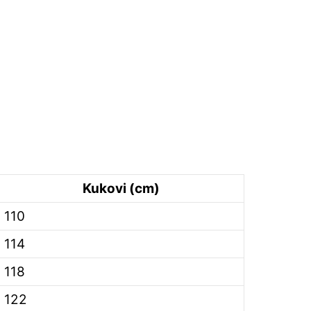
Kukovi (cm)
110
114
118
122