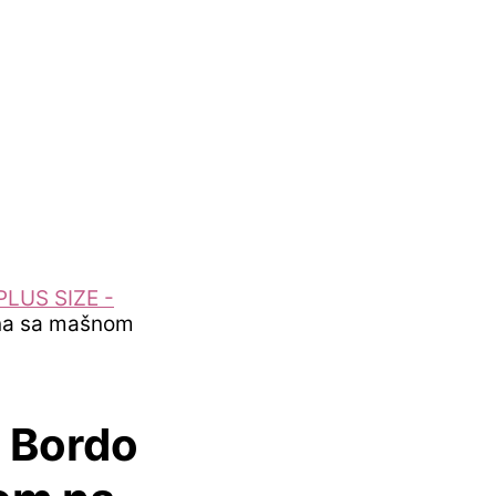
PLUS SIZE -
ina sa mašnom
– Bordo