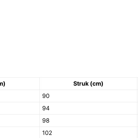
m)
Struk (cm)
90
94
98
102