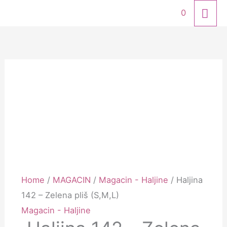
Skip
MA
0
to
ME
Haljina
content
142
–
Zelena
pliš
(S,M,L)
quantity
Home
/
MAGACIN
/
Magacin - Haljine
/ Haljina
142 – Zelena pliš (S,M,L)
Magacin - Haljine