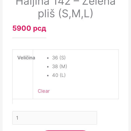
Haljina 142 – Zelena
pliš (S,M,L)
5900
рсд
Veličina
36 (S)
38 (M)
40 (L)
Clear