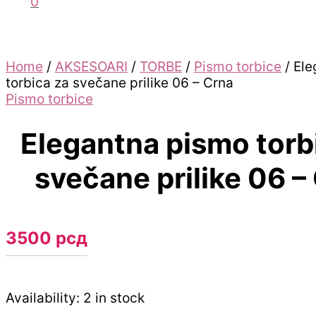
0
Home
/
AKSESOARI
/
TORBE
/
Pismo torbice
/ El
torbica za svečane prilike 06 – Crna
Pismo torbice
Elegantna pismo torb
svečane prilike 06 –
3500
рсд
Availability:
2 in stock