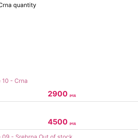
Crna quantity
2900
рсд
4500
рсд
Out of stock