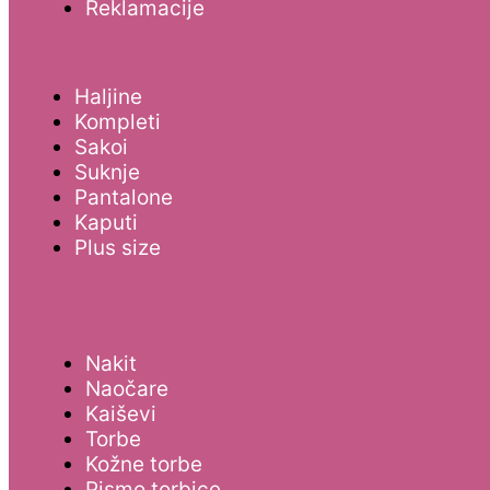
Reklamacije
Haljine
Kompleti
Sakoi
Suknje
Pantalone
Kaputi
Plus size
Nakit
Naočare
Kaiševi
Torbe
Kožne torbe
Pismo torbice