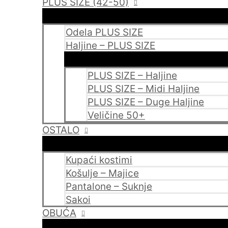
PLUS SIZE (42-50)
Odela PLUS SIZE
Haljine – PLUS SIZE
PLUS SIZE – Haljine
PLUS SIZE – Midi Haljine
PLUS SIZE – Duge Haljine
Veličine 50+
OSTALO
Kupaći kostimi
Košulje – Majice
Pantalone – Suknje
Sakoi
OBUĆA