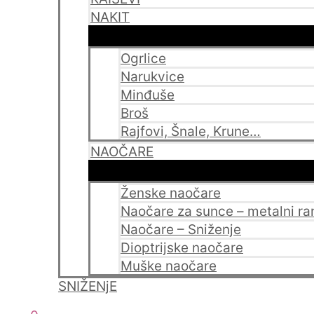
NAKIT
Ogrlice
Narukvice
Minđuše
Broš
Rajfovi, Šnale, Krune…
NAOČARE
Ženske naočare
Naočare za sunce – metalni r
Naočare – Sniženje
Dioptrijske naočare
Muške naočare
SNIŽENjE