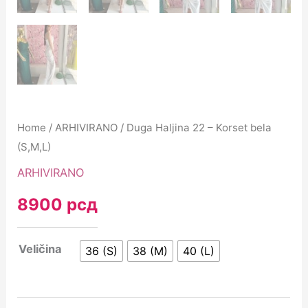
Home
/
ARHIVIRANO
/ Duga Haljina 22 – Korset bela
(S,M,L)
ARHIVIRANO
8900
рсд
Veličina
36 (S)
38 (M)
40 (L)