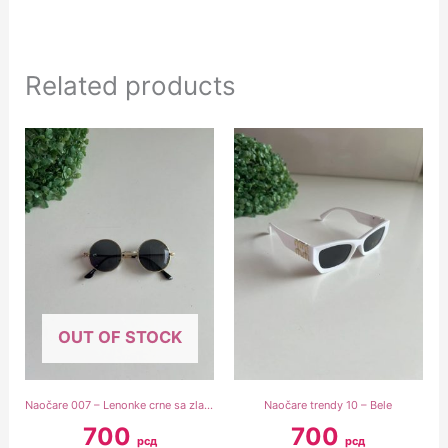
Related products
OUT OF STOCK
Naočare 007 – Lenonke crne sa zlatnim ramom
Naočare trendy 10 – Bele
700
700
рсд
рсд