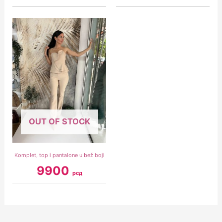
OUT OF STOCK
Komplet, top i pantalone u bež boji
9900
рсд