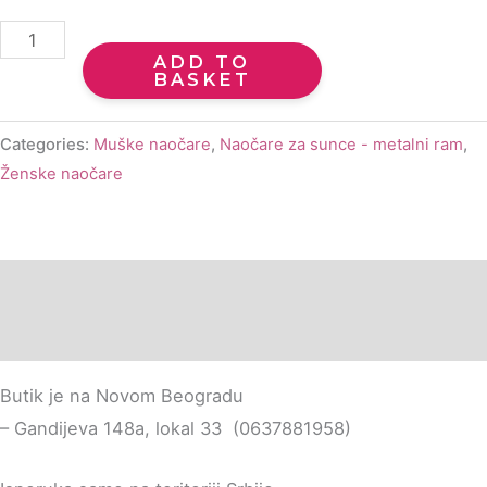
ADD TO
BASKET
Categories:
Muške naočare
,
Naočare za sunce - metalni ram
,
Ženske naočare
Description
Additional information
Butik je na Novom Beogradu
– Gandijeva 148a, lokal 33 (0637881958)