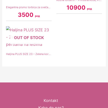
Kožna torba 01 – Prirodna koža, Plava
10900
Elegantna pismo torbica za svečane prilike 06 – Srebrna
рсд
3500
рсд
OUT OF STOCK
Haljina PLUS SIZE 23 – Zelena korset sa pertlama na leđima
Kontakt
Kako do nas?