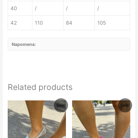
40
/
/
/
42
110
84
105
Napomena:
Related products
Original
Current
Original
Current
Sale!
Sale!
price
price
price
price
was:
is:
was:
is:
5500 рсд.
1900 рсд.
5500 рсд.
1900 рсд.