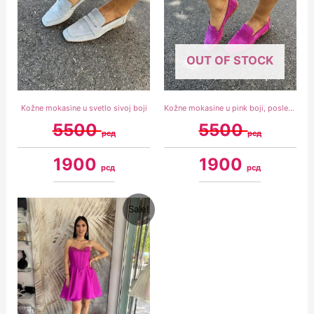
OUT OF STOCK
Kožne mokasine u svetlo sivoj boji
Kožne mokasine u pink boji, poslednji par 36
5500
5500
рсд
рсд
1900
1900
рсд
рсд
Original
Current
Sale!
price
price
was:
is:
11900 рсд.
8900 рсд.