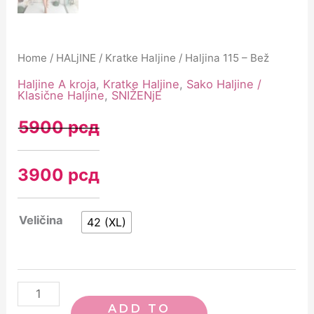
Home
/
HALjINE
/
Kratke Haljine
/ Haljina 115 – Bež
Haljine A kroja
,
Kratke Haljine
,
Sako Haljine /
Klasične Haljine
,
SNIŽENjE
5900
рсд
3900
рсд
Veličina
42 (XL)
ADD TO