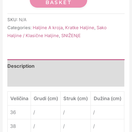
BASKET
SKU:
N/A
Categories:
Haljine A kroja
,
Kratke Haljine
,
Sako
Haljine / Klasične Haljine
,
SNIŽENjE
Description
Additional information
Veličina
Grudi (cm)
Struk (cm)
Dužina (cm)
36
/
/
/
38
/
/
/