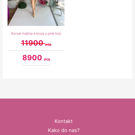
Korset haljina a kroja u pink boji
11900
рсд
8900
рсд
Kontakt
Kako do nas?