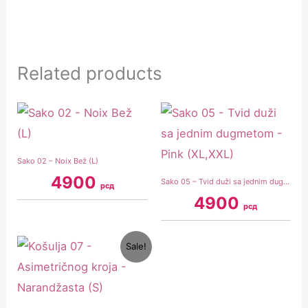
Related products
Sako 02 – Noix Bež (L)
4900
Sako 05 – Tvid duži sa jednim dugmetom – Pink (XL,XXL)
рсд
4900
рсд
Original
Current
Sale!
price
price
was:
is:
3200 рсд.
2500 рсд.