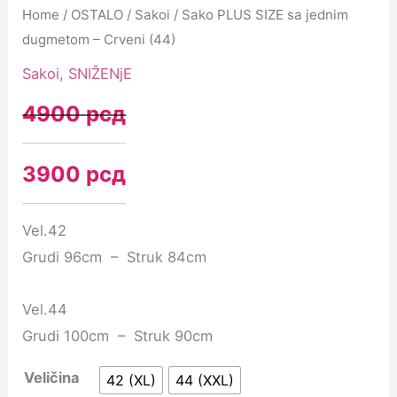
quantity
Home
/
OSTALO
/
Sakoi
/ Sako PLUS SIZE sa jednim
dugmetom – Crveni (44)
Sakoi
,
SNIŽENjE
4900
рсд
3900
рсд
Vel.42
Grudi 96cm – Struk 84cm
Vel.44
Grudi 100cm – Struk 90cm
Veličina
42 (XL)
44 (XXL)