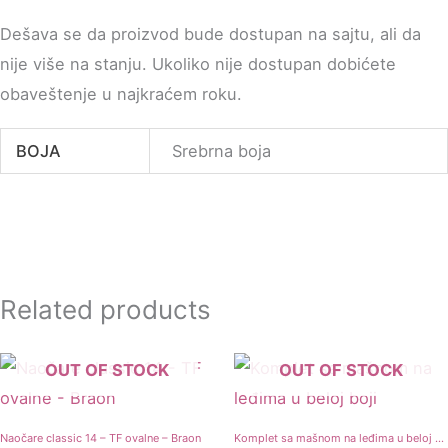
Dešava se da proizvod bude dostupan na sajtu, ali da
nije više na stanju. Ukoliko nije dostupan dobićete
obaveštenje u najkraćem roku.
BOJA
Srebrna boja
Related products
OUT OF STOCK
OUT OF STOCK
Naočare classic 14 – TF ovalne – Braon
Komplet sa mašnom na leđima u beloj boji