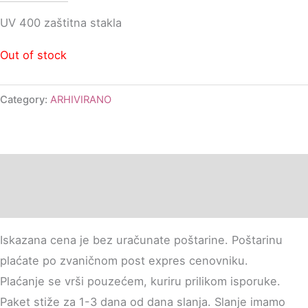
UV 400 zaštitna stakla
Out of stock
Category:
ARHIVIRANO
Description
Additional information
Iskazana cena je bez uračunate poštarine. Poštarinu
plaćate po zvaničnom post expres cenovniku.
Plaćanje se vrši pouzećem, kuriru prilikom isporuke.
Paket stiže za 1-3 dana od dana slanja. Slanje imamo