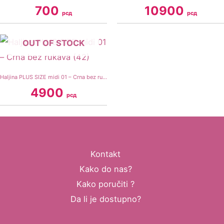
700
10900
рсд
рсд
OUT OF STOCK
Haljina PLUS SIZE midi 01 – Crna bez rukava (42)
4900
рсд
Kontakt
Kako do nas?
Kako poručiti ?
Da li je dostupno?