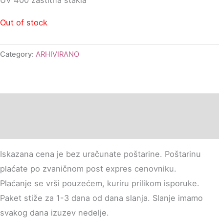
Out of stock
Category:
ARHIVIRANO
Description
Additional information
Iskazana cena je bez uračunate poštarine. Poštarinu
plaćate po zvaničnom post expres cenovniku.
Plaćanje se vrši pouzećem, kuriru prilikom isporuke.
Paket stiže za 1-3 dana od dana slanja. Slanje imamo
svakog dana izuzev nedelje.