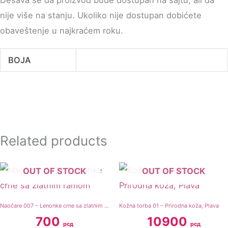
Dešava se da proizvod bude dostupan na sajtu, ali da
nije više na stanju. Ukoliko nije dostupan dobićete
obaveštenje u najkraćem roku.
BOJA
Related products
OUT OF STOCK
OUT OF STOCK
Naočare 007 – Lenonke crne sa zlatnim ramom
Kožna torba 01 – Prirodna koža, Plava
700
10900
рсд
рсд