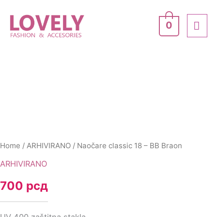
Skip
MA
to
0
ME
content
Home
/
ARHIVIRANO
/ Naočare classic 18 – BB Braon
ARHIVIRANO
700
рсд
UV 400 zaštitna stakla