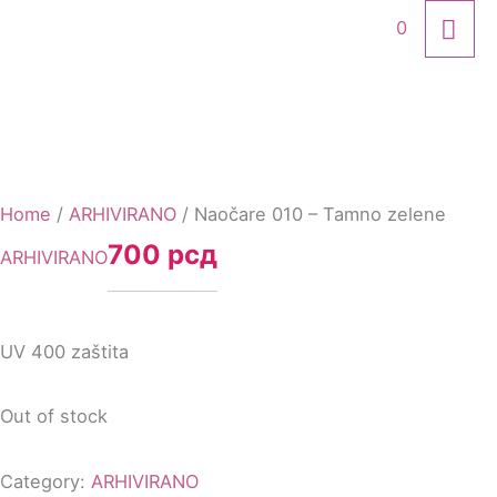
Skip
MA
0
to
ME
content
Home
/
ARHIVIRANO
/ Naočare 010 – Tamno zelene
700
рсд
ARHIVIRANO
UV 400 zaštita
Out of stock
Category:
ARHIVIRANO