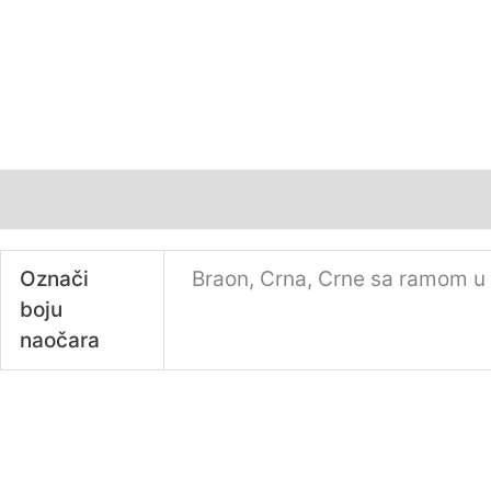
Additional information
Označi
Braon, Crna, Crne sa ramom u s
boju
naočara