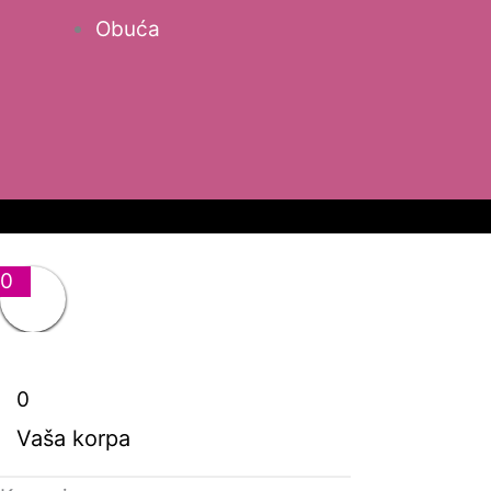
Obuća
0
0
Vaša korpa