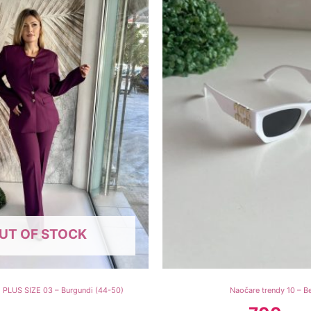
UT OF STOCK
 PLUS SIZE 03 – Burgundi (44-50)
Naočare trendy 10 – Be