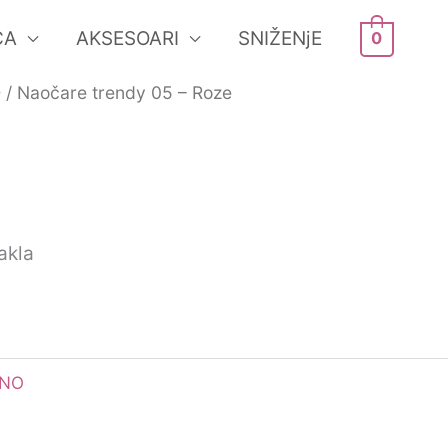
ĆA
AKSESOARI
SNIŽENjE
0
O
/ Naočare trendy 05 – Roze
akla
ANO