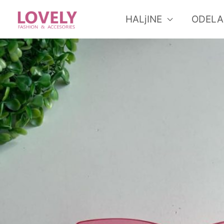
Skip
HALjINE
ODELA
to
content