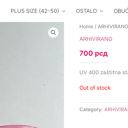
PLUS SIZE (42-50)
OSTALO
OBU
Home
/
ARHIVIRAN
ARHIVIRANO
700
рсд
UV 400 zaštitna st
Out of stock
Category:
ARHIVIR