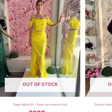
OUT OF STOCK
O
Duga Haljina 30 – Saten sa korsetom žuta
Žensko odelo